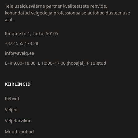
Teie usaldusväärne partner kvaliteetsete rehvide,
kohandatud velgede ja professionaalse autohooldusteenuse
alal.
Ringtee tn 1, Tartu, 50105
+372 555 173 28
info@avelg.ee
E–R 9.00–18.00, L 10:00–17:00 (hooajal), P suletud
KIIRLINGID
Rehvid
Veljed
Veljetarvikud
Muud kaubad