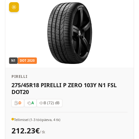
N1
DOT
2020
PIRELLI
275/45R18 PIRELLI P ZERO 103Y N1 FSL
DOT20
D
A
B (72)
dB
Tellimisel (1-3 tööpäeva, 4 tk)
212.23
€
/ tk