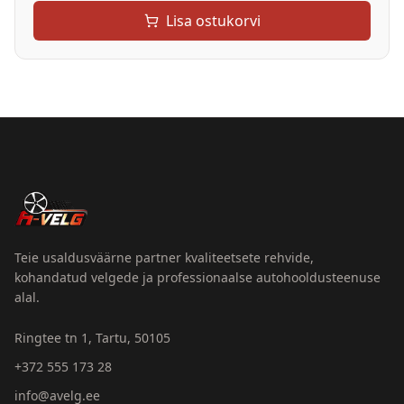
Lisa ostukorvi
Teie usaldusväärne partner kvaliteetsete rehvide,
kohandatud velgede ja professionaalse autohooldusteenuse
alal.
Ringtee tn 1, Tartu, 50105
+372 555 173 28
info@avelg.ee