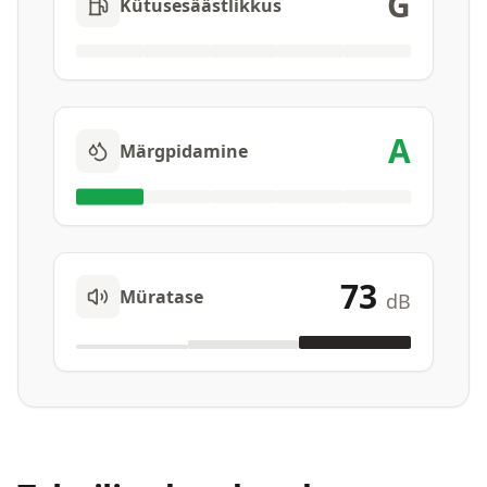
G
Kütusesäästlikkus
A
Märgpidamine
73
Müratase
dB