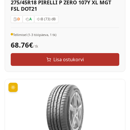
275/45R18 PIRELLI P ZERO 107Y XL MGT
FSL DOT21
D
A
B (73)
dB
Tellimisel (1-3 tööpäeva, 1 tk)
68.76
€
/ tk
Lisa ostukorvi