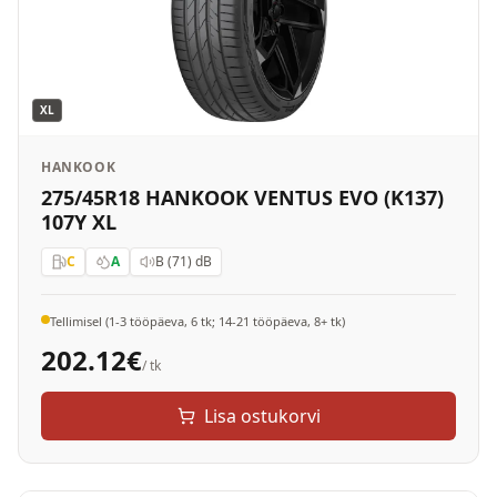
XL
HANKOOK
275/45R18 HANKOOK VENTUS EVO (K137)
107Y XL
C
A
B (71)
dB
Tellimisel (1-3 tööpäeva, 6 tk; 14-21 tööpäeva, 8+ tk)
202.12
€
/ tk
Lisa ostukorvi