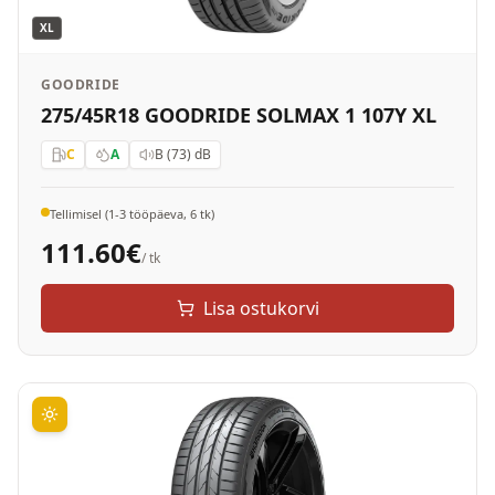
XL
GOODRIDE
275/45R18 GOODRIDE SOLMAX 1 107Y XL
C
A
B (73)
dB
Tellimisel (1-3 tööpäeva, 6 tk)
111.60
€
/ tk
Lisa ostukorvi