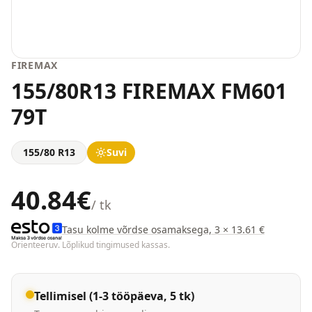
FIREMAX
155/80R13 FIREMAX FM601
79T
155/80 R13
Suvi
40.84
€
/ tk
Tasu kolme võrdse osamaksega, 3 × 13.61 €
Orienteeruv. Lõplikud tingimused kassas.
Tellimisel (1-3 tööpäeva, 5 tk)