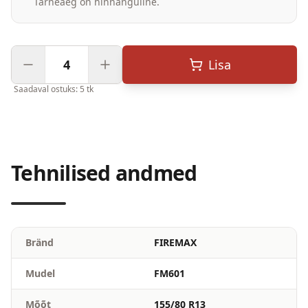
Tarneaeg on hinnanguline.
Lisa
Saadaval ostuks: 5 tk
Tehnilised andmed
Bränd
FIREMAX
Mudel
FM601
Mõõt
155/80 R13