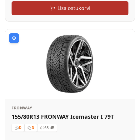
Lisa ostukorvi
FRONWAY
155/80R13 FRONWAY Icemaster I 79T
D
D
68
dB