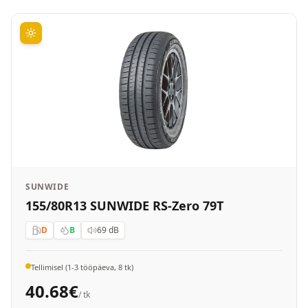
SUNWIDE
155/80R13 SUNWIDE RS-Zero 79T
D
B
69
dB
Tellimisel (1-3 tööpäeva, 8 tk)
40.68
€
/ tk