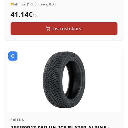
Tellimisel (1-3 tööpäeva, 8 tk)
41.14
€
/ tk
Lisa ostukorvi
SAILUN
155/80R13 SAILUN ICE BLAZER ALPINE+