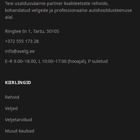
Teie usaldusväärne partner kvaliteetsete rehvide,
kohandatud velgede ja professionaalse autohooldusteenuse
alal.
Ringtee tn 1, Tartu, 50105
+372 555 173 28
info@avelg.ee
E–R 9.00–18.00, L 10:00–17:00 (hooajal), P suletud
KIIRLINGID
Rehvid
Veljed
Veljetarvikud
Muud kaubad