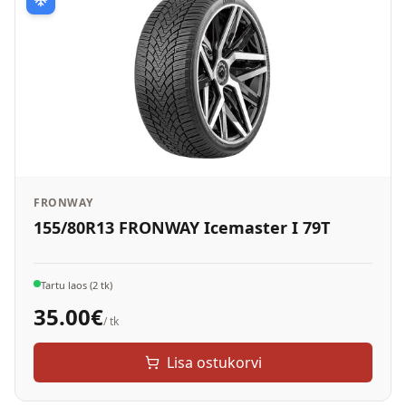
FRONWAY
155/80R13 FRONWAY Icemaster I 79T
Tartu laos (2 tk)
35.00
€
/ tk
Lisa ostukorvi