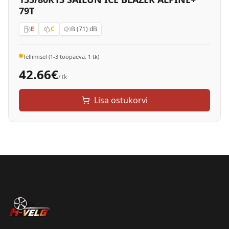
79T
E
C
B (71)
dB
Tellimisel (1-3 tööpäeva, 1 tk)
42.66
€
/ tk
Lisa ostukorvi