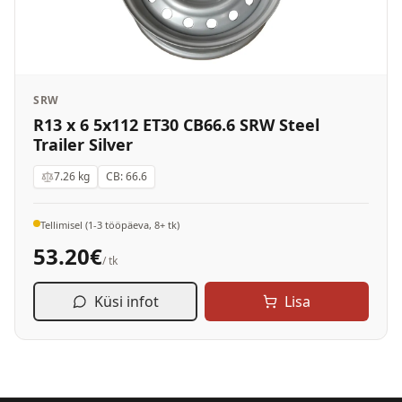
SRW
R13 x 6 5x112 ET30 CB66.6 SRW Steel
Trailer Silver
7.26
kg
CB:
66.6
Tellimisel (1-3 tööpäeva, 8+ tk)
53.20
€
/ tk
Küsi infot
Lisa