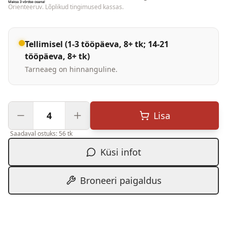
Orienteeruv. Lõplikud tingimused kassas.
Tellimisel (1-3 tööpäeva, 8+ tk; 14-21
tööpäeva, 8+ tk)
Tarneaeg on hinnanguline.
Lisa
Saadaval ostuks: 56 tk
Küsi infot
Broneeri paigaldus