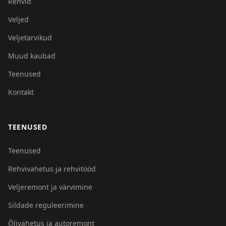
Rehvid
Veljed
Veljetarvikud
Muud kaubad
Teenused
Kontakt
TEENUSED
Teenused
Rehvivahetus ja rehvitööd
Veljeremont ja värvimine
Sildade reguleerimine
Õlivahetus ja autoremont