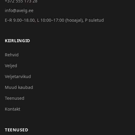
+372 555 173 28
info@avelg.ee
E–R 9.00–18.00, L 10:00–17:00 (hooajal), P suletud
KIIRLINGID
Rehvid
Veljed
Veljetarvikud
Muud kaubad
Teenused
Kontakt
TEENUSED