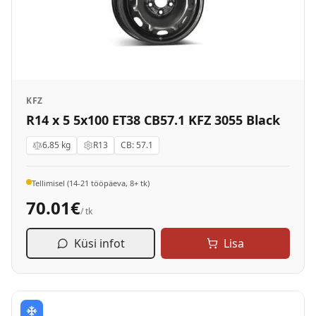
KFZ
R14 x 5 5x100 ET38 CB57.1 KFZ 3055 Black
6.85
kg
R13
CB:
57.1
Tellimisel (14-21 tööpäeva, 8+ tk)
70.01
€
/ tk
Küsi infot
Lisa