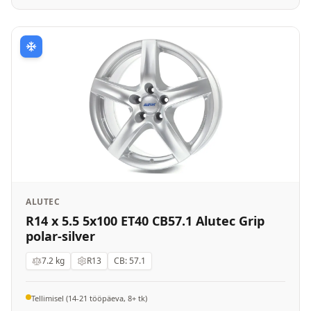
ALUTEC
R14 x 5.5 5x100 ET40 CB57.1 Alutec Grip
polar-silver
7.2
kg
R13
CB:
57.1
Tellimisel (14-21 tööpäeva, 8+ tk)