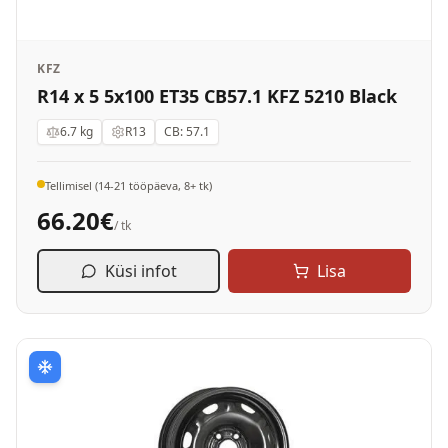
KFZ
R14 x 5 5x100 ET35 CB57.1 KFZ 5210 Black
6.7
kg
R13
CB:
57.1
Tellimisel (14-21 tööpäeva, 8+ tk)
66.20
€
/ tk
Küsi infot
Lisa