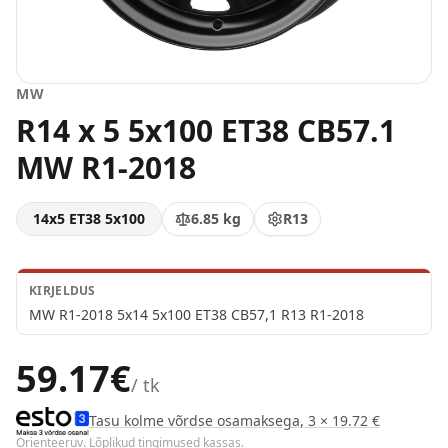
MW
R14 x 5 5x100 ET38 CB57.1
MW R1-2018
14x5 ET38 5x100
6.85
kg
R13
KIRJELDUS
MW R1-2018 5x14 5x100 ET38 CB57,1 R13 R1-2018
59.17
€
/ tk
Tasu kolme võrdse osamaksega, 3 × 19.72 €
Orienteeruv. Lõplikud tingimused kassas.