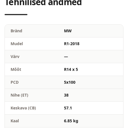
Tehnilised andmed
Bränd
MW
Mudel
R1-2018
Värv
—
Mõõt
R14 x 5
PCD
5x100
Nihe (ET)
38
Keskava (CB)
57.1
Kaal
6.85 kg