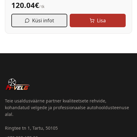
120.04
€
/ tk
Küsi infot
Lisa
Teie usaldusväärne partner kvaliteetsete rehvide,
kohandatud velgede ja professionaalse autohooldusteenuse
alal.
Ringtee tn 1, Tartu, 50105