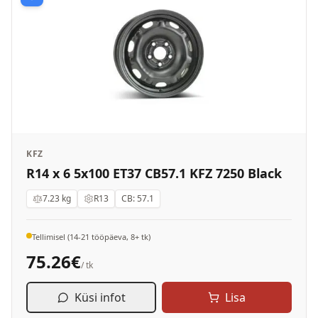
KFZ
R14 x 6 5x100 ET37 CB57.1 KFZ 7250 Black
7.23
kg
R13
CB:
57.1
Tellimisel (14-21 tööpäeva, 8+ tk)
75.26
€
/ tk
Küsi infot
Lisa